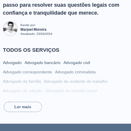
passo para resolver suas questões legais com
confiança e tranquilidade que merece.
Escrito por:
Marjoel Moreira
Atualizado:
23/04/2024
TODOS OS SERVIÇOS
Advogado
Advogado bancário
Advogado civil
Advogado correspondente
Advogado criminalista
Advogado da família
Advogado de acidente de trabalho
Advogado de adoção
Advogado de assédio moral
Advogado de assédio sexual
Advogado de condomínio
Ler mais
Advogado de crimes cibernéticos
Advogado de direito eleitoral
Advogado de direito militar
Advogado de direitos autorais
Advogado de divórcio
Advogado de estelionato