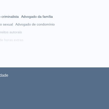
criminalista
Advogado da família
o sexual
Advogado de condomínio
eitos autorais
e horas extras
gado de LGBT
Advogado de LGPD
Advogado de previdência social
e separação
ogado de união homoafetiva
idade
arial
Advogado familiar
osentadoria
anos morais
 compartilhada