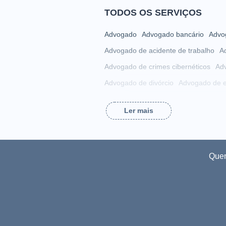
TODOS OS SERVIÇOS
Advogado
Advogado bancário
Advog
Advogado de acidente de trabalho
A
Advogado de crimes cibernéticos
Adv
Advogado de divórcio
Advogado de e
Advogado de imposto de renda
Advo
Ler mais
Advogado de licitação
Advogado de 
Advogado de propriedade intelectual
Advogado de sucessões
Advogado d
Que
Advogado de violência doméstica
Ad
Advogado imobiliário
Advogado onlin
Advogado para auxílio-doença
Advog
Advogado para demissões
Advogado