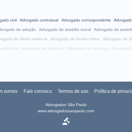
ado civil
Advogado contratual
Advogado correspondente
Advogado 
dvogado de adoção
Advogado de assédio moral
Advogado de assédi
ogado de direito eleitoral
Advogado de direito militar
Advogado de dir
stelionato
Advogado de falências
Advogado de herança
Advogado d
gado de INSS
Advogado de invalidez
Advogado de inventário
Advo
meio ambiente
Advogado de pensão
Advogado de pequenas causas
Advogado de quebra de contrato
Advogado de rescisão
Advogado d
e testamento
Advogado de trânsito
Advogado de união estável
Adv
m somos
Fale conosco
Termos de uso
Política de privac
vogado do consumidor
Advogado do direito médico
Advogado empres
Advogados São Paulo
e
Advogado para acompanhamento em delegacia
Advogado para ap
www.advogadossaopaulo.com
ado para contratos
Advogado para crimes digitais
Advogado para d
 para difamação
Advogado para extrajudicial
Advogado para guarda