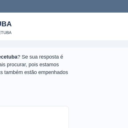
UBA
ETUBA
ecetuba
? Se sua resposta é
is procurar, pois estamos
mas também estão empenhados