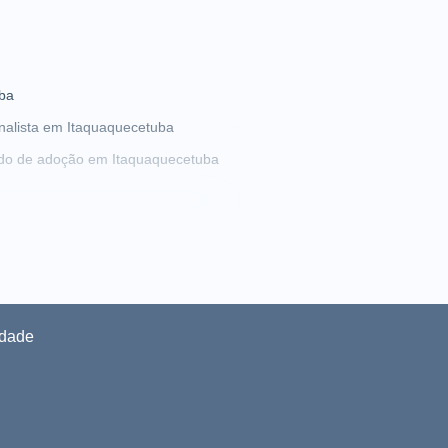
uba
nalista em Itaquaquecetuba
do de adoção em Itaquaquecetuba
e estelionato em Itaquaquecetuba
s extras em Itaquaquecetuba
idade
 invalidez em Itaquaquecetuba
 em Itaquaquecetuba
e pensão em Itaquaquecetuba