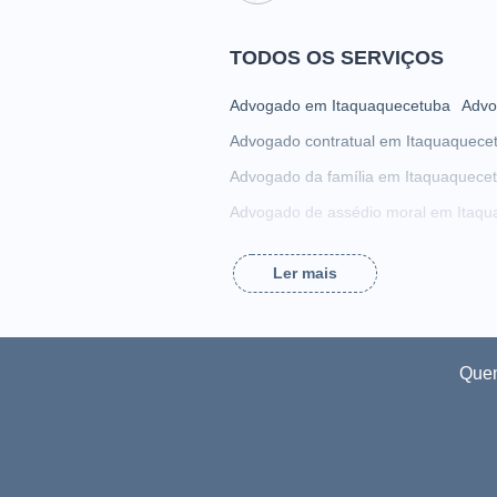
TODOS OS SERVIÇOS
Advogado em Itaquaquecetuba
Advo
Advogado contratual em Itaquaquece
Advogado da família em Itaquaquece
Advogado de assédio moral em Itaq
Advogado de condomínio em Itaquaq
Ler mais
Advogado de direito eleitoral em Ita
Advogado de direitos autorais em It
Advogado de falências em Itaquaque
Que
Advogado de imposto de renda em I
Advogado de inventário em Itaquaqu
Advogado de licitação em Itaquaquec
Advogado de pequenas causas em It