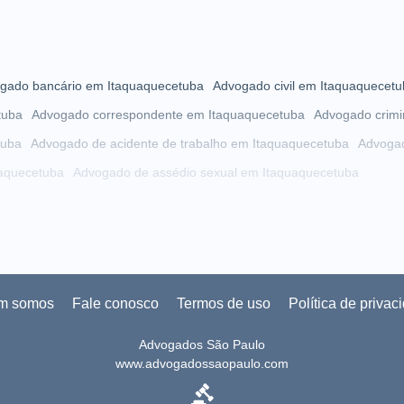
gado bancário em Itaquaquecetuba
Advogado civil em Itaquaquecet
tuba
Advogado correspondente em Itaquaquecetuba
Advogado crimi
tuba
Advogado de acidente de trabalho em Itaquaquecetuba
Advoga
uaquecetuba
Advogado de assédio sexual em Itaquaquecetuba
uecetuba
Advogado de crimes cibernéticos em Itaquaquecetuba
quaquecetuba
Advogado de direito militar em Itaquaquecetuba
aquaquecetuba
Advogado de divórcio em Itaquaquecetuba
Advogado d
cetuba
Advogado de herança em Itaquaquecetuba
Advogado de hora
m somos
Fale conosco
Termos de uso
Política de privac
taquaquecetuba
Advogado de INSS em Itaquaquecetuba
Advogado de
Advogados São Paulo
ecetuba
Advogado de LGBT em Itaquaquecetuba
Advogado de LGPD
www.advogadossaopaulo.com
etuba
Advogado de meio ambiente em Itaquaquecetuba
Advogado d
aquaquecetuba
Advogado de previdência social em Itaquaquecetuba