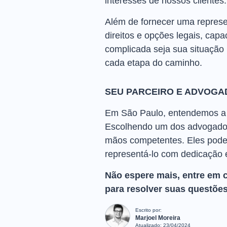
interesses de nossos clientes.
Além de fornecer uma represe
direitos e opções legais, cap
complicada seja sua situação 
cada etapa do caminho.
SEU PARCEIRO E ADVOGA
Em São Paulo, entendemos a i
Escolhendo um dos advogados 
mãos competentes. Eles podem
representá-lo com dedicação
Não espere mais, entre em 
para resolver suas questões
Escrito por:
Marjoel Moreira
Atualizado:
23/04/2024