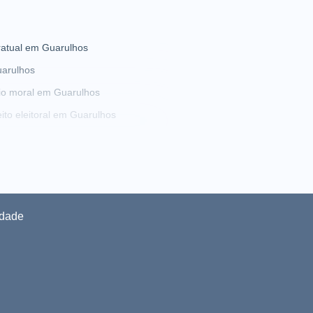
atual em Guarulhos
uarulhos
io moral em Guarulhos
ito eleitoral em Guarulhos
cio em Guarulhos
uarulhos
S em Guarulhos
ulhos
idade
Guarulhos
ia social em Guarulhos
ado de rescisão em Guarulhos
em Guarulhos