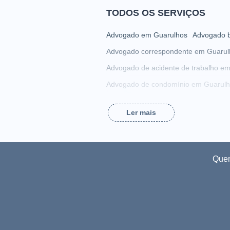
TODOS OS SERVIÇOS
Advogado em Guarulhos
Advogado b
Advogado correspondente em Guarul
Advogado de acidente de trabalho e
Advogado de condomínio em Guarul
Advogado de direito militar em Guaru
Ler mais
Advogado de estelionato em Guarulh
Advogado de horas extras em Guarul
Advogado de invalidez em Guarulhos
Que
Advogado de LGPD em Guarulhos
A
Advogado de pensão em Guarulhos
Advogado de propriedade intelectual
Advogado de separação em Guarulh