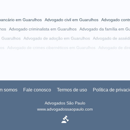
ancário em Guarulhos
Advogado civil em Guarulhos
Advogado contr
hos
Advogado criminalista em Guarulhos
Advogado da família em G
m Guarulhos
Advogado de adoção em Guarulhos
Advogado de asséd
hos
Advogado de crimes cibernéticos em Guarulhos
Advogado de dire
lhos
Advogado de direitos autorais em Guarulhos
Advogado de divór
os
Advogado de falências em Guarulhos
Advogado de herança em G
hos
Advogado de imposto de renda em Guarulhos
Advogado de INS
Advogado de inventário em Guarulhos
Advogado de LGBT em Guar
m somos
Fale conosco
Termos de uso
Política de privac
dvogado de licitação em Guarulhos
Advogado de meio ambiente em 
Advogados São Paulo
Advogado de pequenas causas em Guarulhos
Advogado de previdênc
www.advogadossaopaulo.com
 em Guarulhos
Advogado de quebra de contrato em Guarulhos
Advog
os
Advogado de sucessões em Guarulhos
Advogado de testamento 